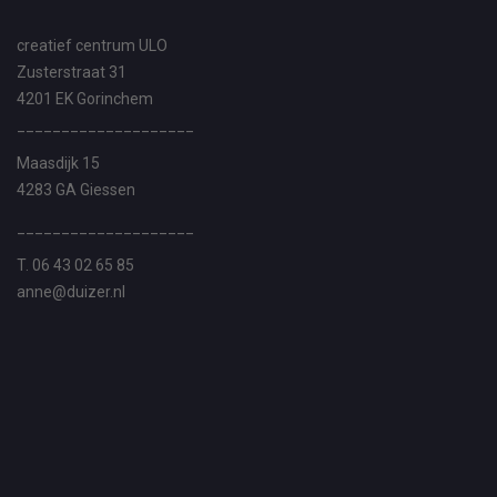
creatief centrum ULO
Zusterstraat 31
4201 EK Gorinchem
____________________
Maasdijk 15
4283 GA Giessen
____________________
T. 06 43 02 65 85
anne@duizer.nl