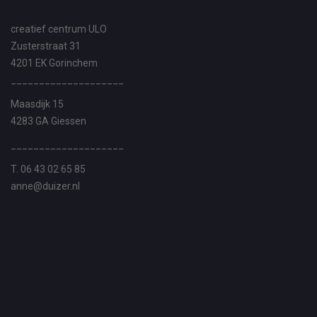
creatief centrum ULO
Zusterstraat 31
4201 EK Gorinchem
____________________
Maasdijk 15
4283 GA Giessen
____________________
T. 06 43 02 65 85
anne@duizer.nl