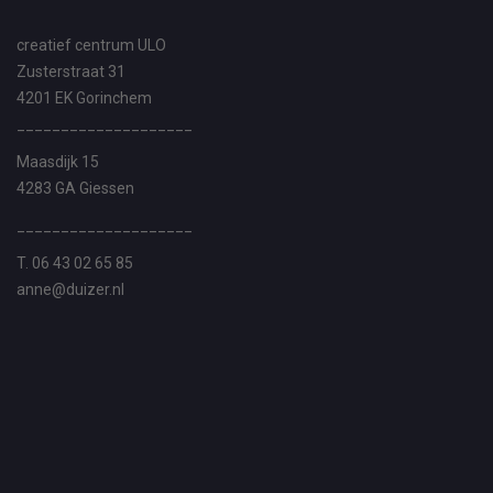
creatief centrum ULO
Zusterstraat 31
4201 EK Gorinchem
____________________
Maasdijk 15
4283 GA Giessen
____________________
T. 06 43 02 65 85
anne@duizer.nl