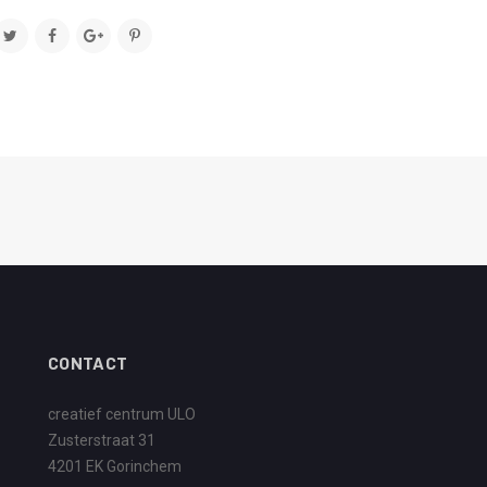
CONTACT
creatief centrum ULO
Zusterstraat 31
4201 EK Gorinchem