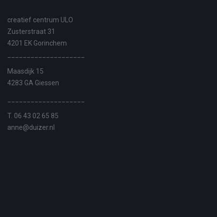
creatief centrum ULO
Zusterstraat 31
4201 EK Gorinchem
____________________
Maasdijk 15
4283 GA Giessen
____________________
T. 06 43 02 65 85
anne@duizer.nl