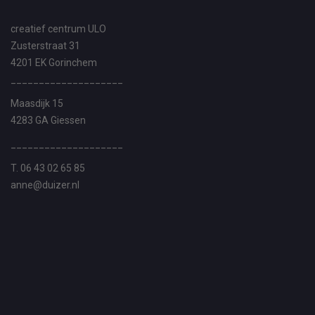
creatief centrum ULO
Zusterstraat 31
4201 EK Gorinchem
____________________
Maasdijk 15
4283 GA Giessen
____________________
T. 06 43 02 65 85
anne@duizer.nl