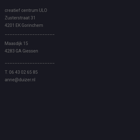
creatief centrum ULO
Zusterstraat 31
4201 EK Gorinchem
____________________
Maasdijk 15
4283 GA Giessen
____________________
T. 06 43 02 65 85
anne@duizer.nl