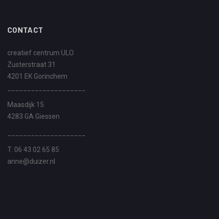
CONTACT
creatief centrum ULO
Zusterstraat 31
4201 EK Gorinchem
____________________
Maasdijk 15
4283 GA Giessen
____________________
T. 06 43 02 65 85
anne@duizer.nl