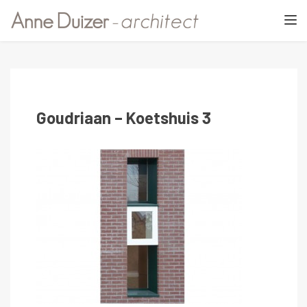
TOGGL
Goudriaan – Koetshuis 3