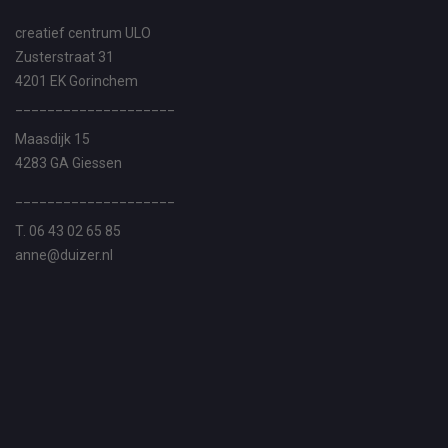
creatief centrum ULO
Zusterstraat 31
4201 EK Gorinchem
____________________
Maasdijk 15
4283 GA Giessen
____________________
T. 06 43 02 65 85
anne@duizer.nl