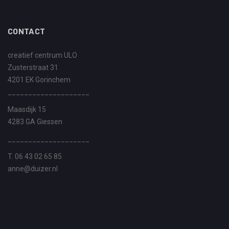
CONTACT
creatief centrum ULO
Zusterstraat 31
4201 EK Gorinchem
____________________
Maasdijk 15
4283 GA Giessen
____________________
T. 06 43 02 65 85
anne@duizer.nl